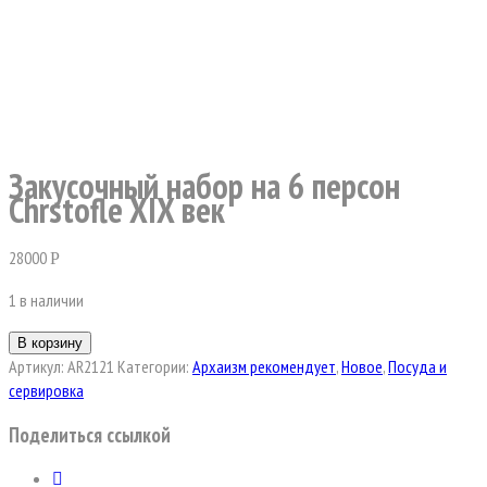
Закусочный набор на 6 персон
Chrstofle XIX век
28000
Р
1 в наличии
В корзину
Артикул:
AR2121
Категории:
Архаизм рекомендует
,
Новое
,
Посуда и
сервировка
Поделиться ссылкой