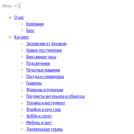
Menu
≡
╳
О нас
Компания
Блог
Каталог
Эксклюзив от Архаизм
Новые поступления
Винтажные часы
Подсвечники
Печатные машинки
Посуда и сервировка
Гравюры
Флаконы и пузырьки
Предметы интерьера и обихода
Техника и инструмент
Фарфор и хрусталь
Хобби и спорт
Мебель и свет
Деревенская утварь