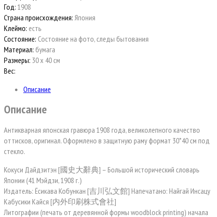
Год:
1908
Страна происхождения:
Япония
Клеймо:
есть
Состояние:
Состояние на фото, следы бытования
Материал:
бумага
Размеры:
30 х 40 см
Вес:
Описание
Описание
Антикварная японская гравюра 1908 года, великолепного качество
оттисков, оригинал. Оформлено в защитную раму формат 30*40 см под
стекло.
Кокуси Дайдзитэн [國史大辭典] – Большой исторический словарь
Японии (41 Мэйдзи, 1908 г.)
Издатель: Ёсикава Кобункан [吉川弘文館] Напечатано: Найгай Инсацу
Кабусики Кайся [内外印刷株式會社]
Литографии (печать от деревянной формы woodblock printing) начала