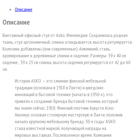
Описание
Описание
Винтажный офисный стул от Asko, Финляндия. Сохранилась родная
ткань, стул эргономичный, спинка откидывается, высота регулируется.
Колесики добавлены (они современные). Алюминий, сталь,
хромирование и деревянные спинки и сидение. Размеры: 39 х 40 см
сидение , 39 х 23 см спинка, высота сидения регулируется от 42 до 60
см.
История ASKO — это слияние финской мебельной
традиции (основана в 1918 в Лахти) и шведских
инноваций в бытовой технике (начаты в 1950-х), что
привело к созданию бренда бытовой техники, который
мы знаем сейчас. 1918: Финский плотник Аукусти Аско-
Авониус основал столярную мастерскую в Лахти, положив
начало крупному мебельному бренду. 30-е годы: ASKO
стала известной маркой, получающей награды на
мировых выставках. Послевоенное время: Компания