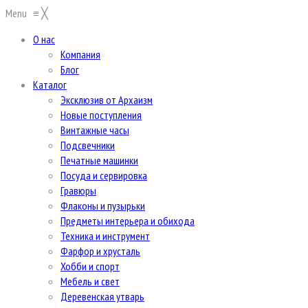
Menu
≡
╳
О нас
Компания
Блог
Каталог
Эксклюзив от Архаизм
Новые поступления
Винтажные часы
Подсвечники
Печатные машинки
Посуда и сервировка
Гравюры
Флаконы и пузырьки
Предметы интерьера и обихода
Техника и инструмент
Фарфор и хрусталь
Хобби и спорт
Мебель и свет
Деревенская утварь