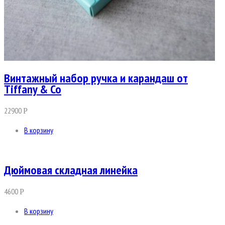
Винтажный набор ручка и карандаш от
Tiffany & Co
22900
Р
В корзину
Дюймовая складная линейка
4600
Р
В корзину