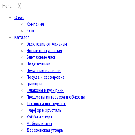
Menu
≡
╳
О нас
Компания
Блог
Каталог
Эксклюзив от Архаизм
Новые поступления
Винтажные часы
Подсвечники
Печатные машинки
Посуда и сервировка
Гравюры
Флаконы и пузырьки
Предметы интерьера и обихода
Техника и инструмент
Фарфор и хрусталь
Хобби и спорт
Мебель и свет
Деревенская утварь