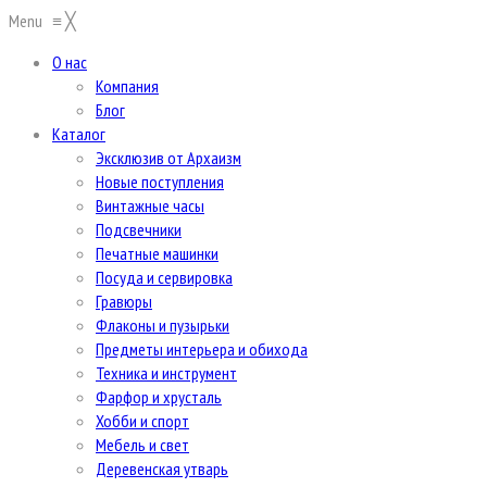
Menu
≡
╳
О нас
Компания
Блог
Каталог
Эксклюзив от Архаизм
Новые поступления
Винтажные часы
Подсвечники
Печатные машинки
Посуда и сервировка
Гравюры
Флаконы и пузырьки
Предметы интерьера и обихода
Техника и инструмент
Фарфор и хрусталь
Хобби и спорт
Мебель и свет
Деревенская утварь