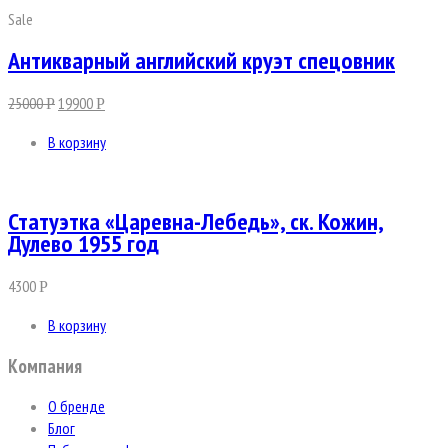
Sale
Антикварный английский круэт спецовник
25000
19900
Р
Р
В корзину
Статуэтка «Царевна-Лебедь», ск. Кожин,
Дулево 1955 год
4300
Р
В корзину
Компания
О бренде
Блог