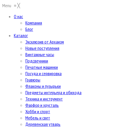
Menu
≡
╳
О нас
Компания
Блог
Каталог
Эксклюзив от Архаизм
Новые поступления
Винтажные часы
Подсвечники
Печатные машинки
Посуда и сервировка
Гравюры
Флаконы и пузырьки
Предметы интерьера и обихода
Техника и инструмент
Фарфор и хрусталь
Хобби и спорт
Мебель и свет
Деревенская утварь