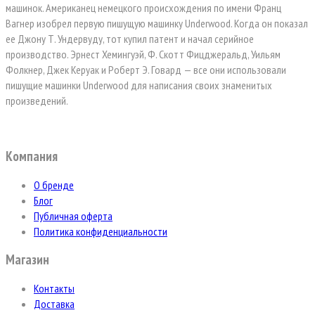
машинок. Американец немецкого происхождения по имени Франц
Вагнер изобрел первую пишущую машинку Underwood. Когда он показал
ее Джону Т. Ундервуду, тот купил патент и начал серийное
производство. Эрнест Хемингуэй, Ф. Скотт Фицджеральд, Уильям
Фолкнер, Джек Керуак и Роберт Э. Говард — все они использовали
пишущие машинки Underwood для написания своих знаменитых
произведений.
Компания
О бренде
Блог
Публичная оферта
Политика конфиденциальности
Магазин
Контакты
Доставка