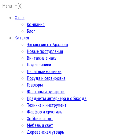
Menu
≡
╳
О нас
Компания
Блог
Каталог
Эксклюзив от Архаизм
Новые поступления
Винтажные часы
Подсвечники
Печатные машинки
Посуда и сервировка
Гравюры
Флаконы и пузырьки
Предметы интерьера и обихода
Техника и инструмент
Фарфор и хрусталь
Хобби и спорт
Мебель и свет
Деревенская утварь