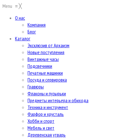
Menu
≡
╳
О нас
Компания
Блог
Каталог
Эксклюзив от Архаизм
Новые поступления
Винтажные часы
Подсвечники
Печатные машинки
Посуда и сервировка
Гравюры
Флаконы и пузырьки
Предметы интерьера и обихода
Техника и инструмент
Фарфор и хрусталь
Хобби и спорт
Мебель и свет
Деревенская утварь