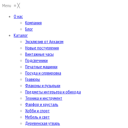
Menu
≡
╳
О нас
Компания
Блог
Каталог
Эксклюзив от Архаизм
Новые поступления
Винтажные часы
Подсвечники
Печатные машинки
Посуда и сервировка
Гравюры
Флаконы и пузырьки
Предметы интерьера и обихода
Техника и инструмент
Фарфор и хрусталь
Хобби и спорт
Мебель и свет
Деревенская утварь