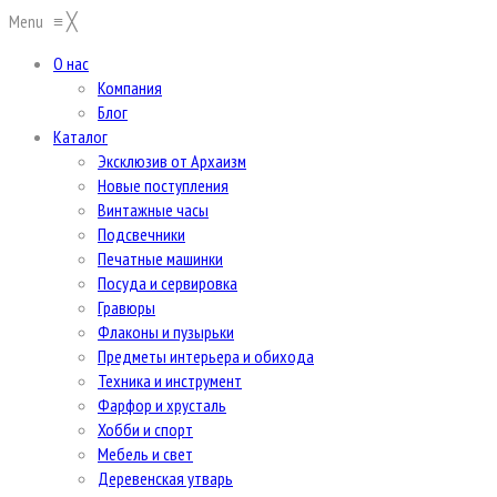
Menu
≡
╳
О нас
Компания
Блог
Каталог
Эксклюзив от Архаизм
Новые поступления
Винтажные часы
Подсвечники
Печатные машинки
Посуда и сервировка
Гравюры
Флаконы и пузырьки
Предметы интерьера и обихода
Техника и инструмент
Фарфор и хрусталь
Хобби и спорт
Мебель и свет
Деревенская утварь