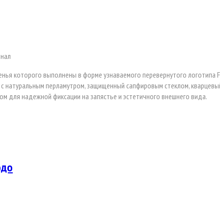
инал
енья которого выполнены в форме узнаваемого перевернутого логотипа FF
с натуральным перламутром, защищенный сапфировым стеклом, кварцевый
м для надежной фиксации на запястье и эстетичного внешнего вида.
юдо