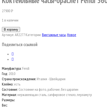
Коктейльные часы-браслет Fendi 36
27900
Р
1 в наличии
В корзину
Артикул:
AR2277
Категории:
Винтажные часы
,
Новое
Поделиться ссылкой
Мануфактура:
Fendi
Год:
2010
Страна происхождения:
Италия - Швейцария
Клеймо:
есть
Состояние:
Состояние на фото, рабочие, без царапин
Материал:
нержавеющая сталь, сапфировое стекло, перламутр
Размеры:
Вес: