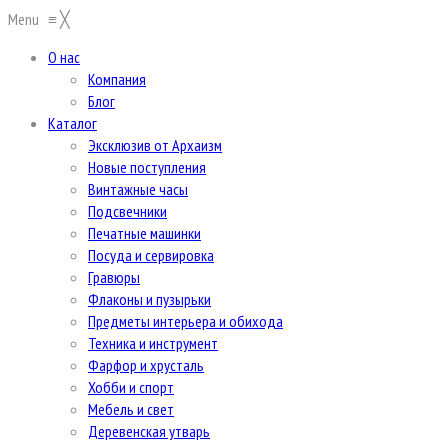
Menu
≡
╳
О нас
Компания
Блог
Каталог
Эксклюзив от Архаизм
Новые поступления
Винтажные часы
Подсвечники
Печатные машинки
Посуда и сервировка
Гравюры
Флаконы и пузырьки
Предметы интерьера и обихода
Техника и инструмент
Фарфор и хрусталь
Хобби и спорт
Мебель и свет
Деревенская утварь