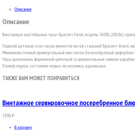
Описание
Описание
Винтажные коктейльные часы-браслет Fendi, модель 3600L (2010е), ориг
Главной деталью этих часов является литой стальной браслет-бэнгл, зв
Минималистичный прямоугольный или слегка бочкообразный циферблат 
Часы дополнены фирменной цепочкой со шпрингельным замком-карабино
Размер regular, состояние новых, не носились, идеальные.
ТАКЖЕ ВАМ МОЖЕТ ПОНРАВИТЬСЯ
Винтажное сервировочное посеребренное бл
5300
Р
В корзину