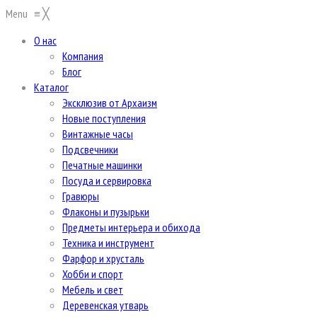
Menu
≡
╳
О нас
Компания
Блог
Каталог
Эксклюзив от Архаизм
Новые поступления
Винтажные часы
Подсвечники
Печатные машинки
Посуда и сервировка
Гравюры
Флаконы и пузырьки
Предметы интерьера и обихода
Техника и инструмент
Фарфор и хрусталь
Хобби и спорт
Мебель и свет
Деревенская утварь