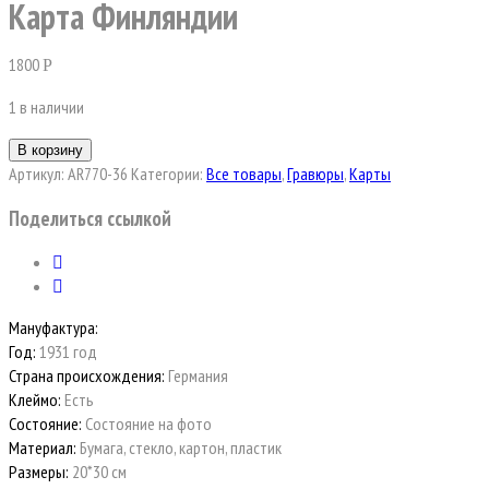
Карта Финляндии
1800
Р
1 в наличии
В корзину
Артикул:
AR770-36
Категории:
Все товары
,
Гравюры
,
Карты
Поделиться ссылкой
Мануфактура:
Год:
1931 год
Страна происхождения:
Германия
Клеймо:
Есть
Состояние:
Состояние на фото
Материал:
Бумага, стекло, картон, пластик
Размеры:
20*30 см