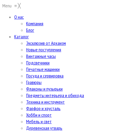
Menu
≡
╳
О нас
Компания
Блог
Каталог
Эксклюзив от Архаизм
Новые поступления
Винтажные часы
Подсвечники
Печатные машинки
Посуда и сервировка
Гравюры
Флаконы и пузырьки
Предметы интерьера и обихода
Техника и инструмент
Фарфор и хрусталь
Хобби и спорт
Мебель и свет
Деревенская утварь