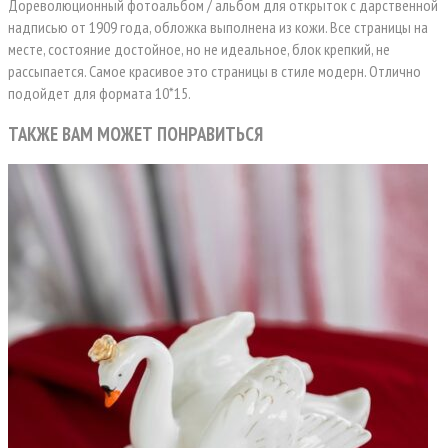
Дореволюционный фотоальбом / альбом для открыток с дарственной
надписью от 1909 года, обложка выполнена из кожи. Все страницы на
месте, состояние достойное, но не идеальное, блок крепкий, не
рассыпается. Самое красивое это страницы в стиле модерн. Отлично
подойдет для формата 10*15.
ТАКЖЕ ВАМ МОЖЕТ ПОНРАВИТЬСЯ