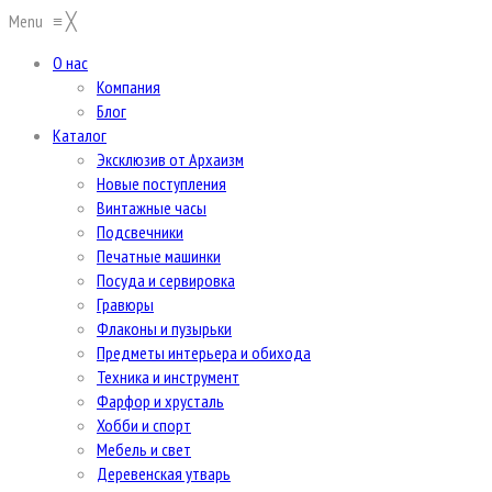
Menu
≡
╳
О нас
Компания
Блог
Каталог
Эксклюзив от Архаизм
Новые поступления
Винтажные часы
Подсвечники
Печатные машинки
Посуда и сервировка
Гравюры
Флаконы и пузырьки
Предметы интерьера и обихода
Техника и инструмент
Фарфор и хрусталь
Хобби и спорт
Мебель и свет
Деревенская утварь