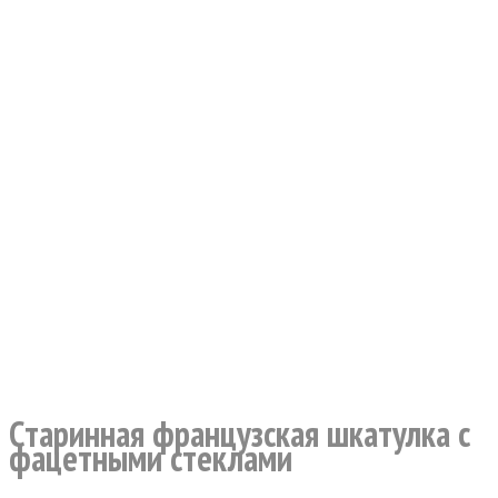
Cтаринная французская шкатулка с
фацетными стеклами