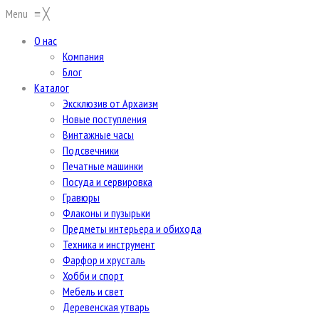
Menu
≡
╳
О нас
Компания
Блог
Каталог
Эксклюзив от Архаизм
Новые поступления
Винтажные часы
Подсвечники
Печатные машинки
Посуда и сервировка
Гравюры
Флаконы и пузырьки
Предметы интерьера и обихода
Техника и инструмент
Фарфор и хрусталь
Хобби и спорт
Мебель и свет
Деревенская утварь