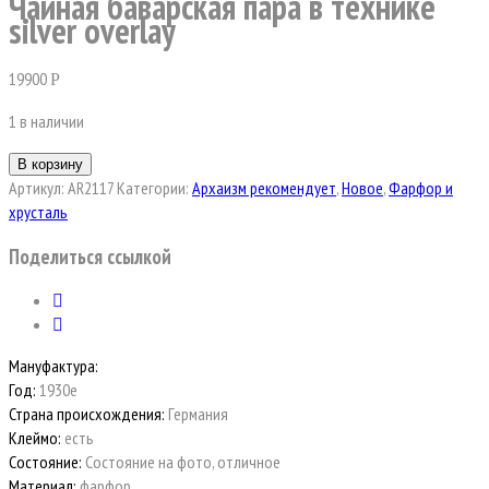
Чайная баварская пара в технике
silver overlay
19900
Р
1 в наличии
В корзину
Артикул:
AR2117
Категории:
Архаизм рекомендует
,
Новое
,
Фарфор и
хрусталь
Поделиться ссылкой
Мануфактура:
Год:
1930е
Страна происхождения:
Германия
Клеймо:
есть
Состояние:
Состояние на фото, отличное
Материал:
фарфор