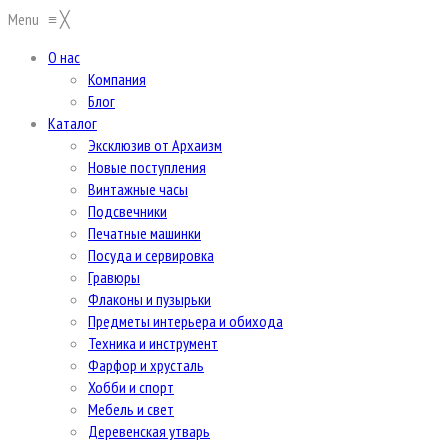
Menu
≡
╳
О нас
Компания
Блог
Каталог
Эксклюзив от Архаизм
Новые поступления
Винтажные часы
Подсвечники
Печатные машинки
Посуда и сервировка
Гравюры
Флаконы и пузырьки
Предметы интерьера и обихода
Техника и инструмент
Фарфор и хрусталь
Хобби и спорт
Мебель и свет
Деревенская утварь