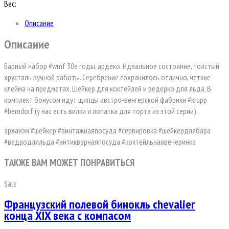
Вес:
Описание
Описание
Барный набор #wmf 30е годы, ардеко. Идеальное состояние, толстый
хрусталь ручной работы. Серебрение сохранилось отлично, четкие
клейма на предметах. Шейкер для коктейлей и ведерко для льда. В
комплект бонусом идут щипцы австро-венгерской фабрики #krupp
#berndorf (у нас есть вилки и лопатка для торта из этой серии).
архаизм #шейкер #винтажнаяпосуда #сервировка #шейкердлябара
#ведродляльда #антикварнаяпосуда #коктейльнаявечеринка
ТАКЖЕ ВАМ МОЖЕТ ПОНРАВИТЬСЯ
Sale
Французский полевой бинокль chevalier
конца XIX века с компасом