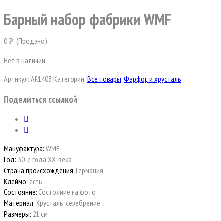
Барный набор фабрики WMF
0
(Продано)
Р
Нет в наличии
Артикул:
AR1403
Категории:
Все товары
,
Фарфор и хрусталь
Поделиться ссылкой
Мануфактура:
WMF
Год:
30-е года ХХ-века
Страна происхождения:
Германия
Клеймо:
есть
Состояние:
Состояние на фото
Материал:
Хрусталь, серебрение
Размеры:
21 см