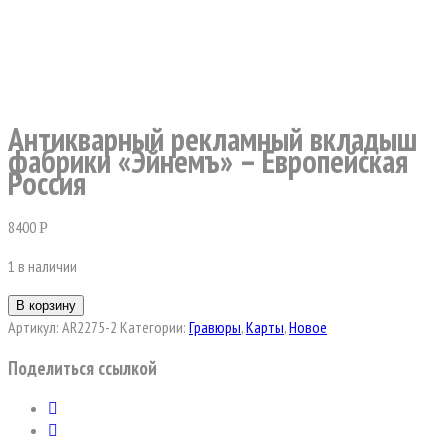
Антикварный рекламный вкладыш
фабрики «Эйнемъ» – Европейская
Россия
8400
Р
1 в наличии
В корзину
Артикул:
AR2275-2
Категории:
Гравюры
,
Карты
,
Новое
Поделиться ссылкой