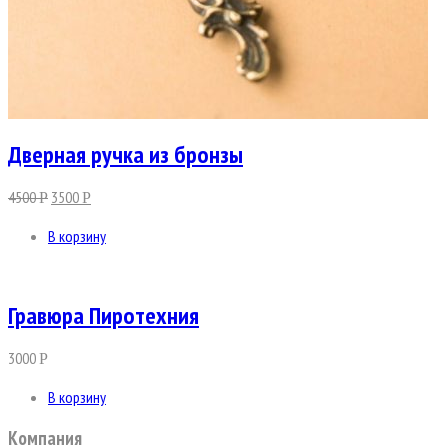
Дверная ручка из бронзы
4500
3500
Р
Р
В корзину
Гравюра Пиротехния
3000
Р
В корзину
Компания