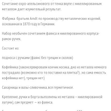
Сочетание охро-апельсинового оттенка вкупе с никеллированным
металлом дает изумительый результат.
Фабрика
братьев Arndt по производству металлических изделий,
основанная в 1870 году в Германии.
Набор необычен сочетанием фаянса и никелированного корпуса-
рамок-ручек.
Состоит из:
подноса с ручками (фаянс без трещин и сколов)
Кофейника (законсервировали кончик носика, дно из металла немного
пострадало (возможно кто то поставил на плитка?) , но сама емкость
кофейника нет), трещин нет)
Сахарницы и вазы-сливочника, все герметичное.
Крепление, ручки и борта выполнены из металла – никелированной
латуни), сам предмет — из фаянса.