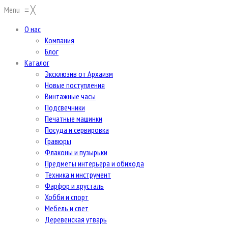
Menu
≡
╳
О нас
Компания
Блог
Каталог
Эксклюзив от Архаизм
Новые поступления
Винтажные часы
Подсвечники
Печатные машинки
Посуда и сервировка
Гравюры
Флаконы и пузырьки
Предметы интерьера и обихода
Техника и инструмент
Фарфор и хрусталь
Хобби и спорт
Мебель и свет
Деревенская утварь