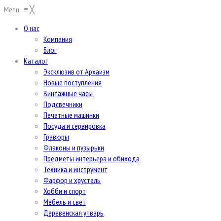
Menu
≡
╳
О нас
Компания
Блог
Каталог
Эксклюзив от Архаизм
Новые поступления
Винтажные часы
Подсвечники
Печатные машинки
Посуда и сервировка
Гравюры
Флаконы и пузырьки
Предметы интерьера и обихода
Техника и инструмент
Фарфор и хрусталь
Хобби и спорт
Мебель и свет
Деревенская утварь