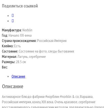
Поделиться ссылкой
Мануфактура:
Norblin
Год:
Начало ХХ-века
Страна происхождения:
Российская Империя
Клеймо:
Есть
Состояние:
Состояние на фото, следы бытования
Материал:
Латунь, серебрение
Размеры:
28.5 см
Вес:
Описание
Описание
Антикварное блюдо фабрики #норблин #norblin & со, Варшава,
Российская империя, конец XIX века. Очень красивое, серебрение
восстанавливалось гальваническим методом, предварительно (перед