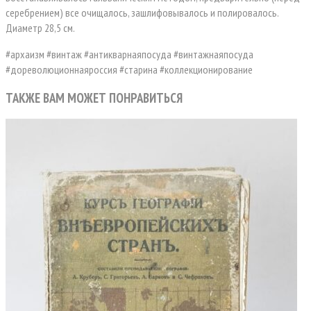
серебрением) все очищалось, зашлифовывалось и полировалось.
Диаметр 28,5 см.
#архаизм #винтаж #антикварнаяпосуда #винтажнаяпосуда
#дореволюционнаяроссия #старина #коллекционирование
ТАКЖЕ ВАМ МОЖЕТ ПОНРАВИТЬСЯ