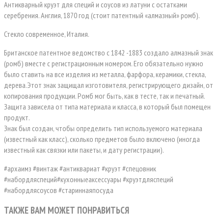
Антикварный круэт для специй и соусов из латуни с остатками
серебрения. Англия, 1870 год (стоит патентный «алмазный» ромб).
Стекло современное, Италия.
Британское патентное ведомство с 1842 -1883 создало алмазный знак
(ромб) вместе с регистрационным номером. Его обязательно нужно
было ставить на все изделия из металла, фарфора, керамики, стекла,
дерева.Этот знак защищал изготовителя, регистрирующего дизайн, от
копирования продукции. Ромб мог быть, как в тесте, так и печатный.
Защита зависела от типа материала и класса, в который был помещен
продукт.
Знак был создан, чтобы определить тип используемого материала
(известный как класс), сколько предметов было включено (иногда
известный как связки или пакеты, и дату регистрации).
#архаимз #винтаж #антиквариат #круэт #спецовник
#набордляспеций#кухонныеаксессуары #круэтдляспеций
#набордлясоусов #стариннаяпосуда
ТАКЖЕ ВАМ МОЖЕТ ПОНРАВИТЬСЯ