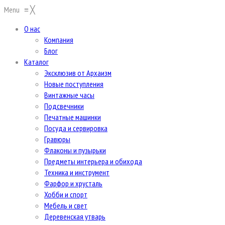
Menu
≡
╳
О нас
Компания
Блог
Каталог
Эксклюзив от Архаизм
Новые поступления
Винтажные часы
Подсвечники
Печатные машинки
Посуда и сервировка
Гравюры
Флаконы и пузырьки
Предметы интерьера и обихода
Техника и инструмент
Фарфор и хрусталь
Хобби и спорт
Мебель и свет
Деревенская утварь