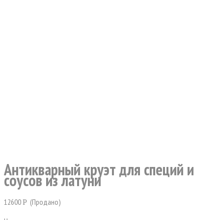
Антикварный круэт для специй и
соусов из латуни
12600
(Продано)
Р