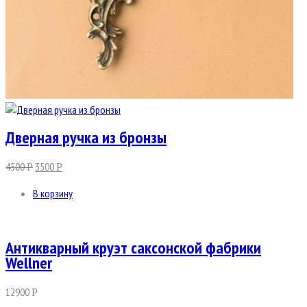
Дверная ручка из бронзы
4500
3500
Р
Р
В корзину
Антикварный круэт саксонской фабрики
Wellner
12900
Р